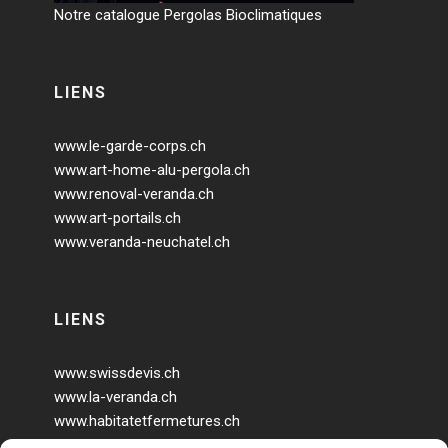
Notre catalogue Pergolas Bioclimatiques
LIENS
www.le-garde-corps.ch
www.art-home-alu-pergola.ch
www.renoval-veranda.ch
www.art-portails.ch
www.veranda-neuchatel.ch
LIENS
www.swissdevis.ch
www.la-veranda.ch
www.habitatetfermetures.ch
www.veranda-geneve.ch