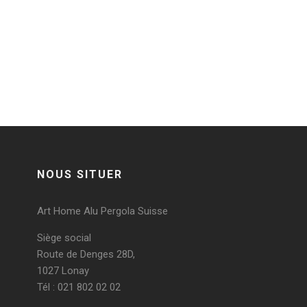
Post a comment
Vous devez
vous connecter
pour publier un
commentaire.
NOUS SITUER
Art Home Alu Pergola Suisse
Siège social
Route de Denges 28D,
1027 Lonay
Tél : 021 802 02 02