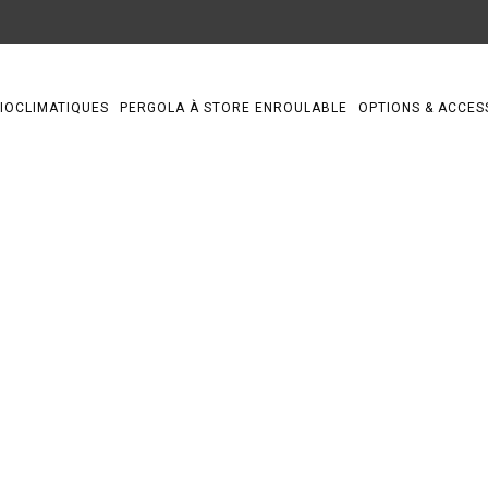
IOCLIMATIQUES
PERGOLA À STORE ENROULABLE
OPTIONS & ACCES
gral art home alu (20)