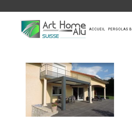
ACCUEIL
PERGOLAS B
0 comments on pergola bioclimatique lux inte