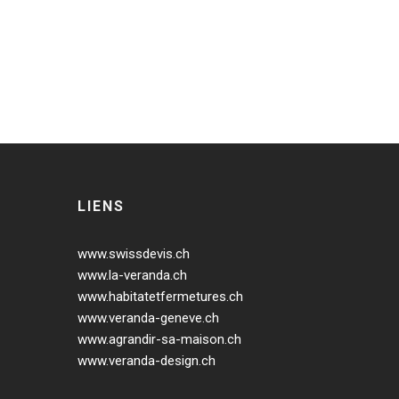
LIENS
www.swissdevis.ch
www.la-veranda.ch
www.habitatetfermetures.ch
www.veranda-geneve.ch
www.agrandir-sa-maison.ch
www.veranda-design.ch