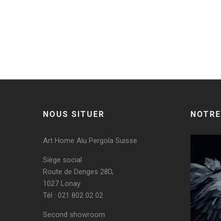
Post a comment
Vous devez
vous connecter
pour publier un commentaire
NOUS SITUER
NOTRE
Art Home Alu Pergola Suisse
Siège social
Route de Denges 28D,
1027 Lonay
Tél : 021 802 02 02
Second showroom