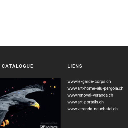
.
 CATALOGUE
LIENS
www.le-garde-corps.ch
www.art-home-alu-pergola.ch
www.renoval-veranda.ch
www.art-portails.ch
www.veranda-neuchatel.ch