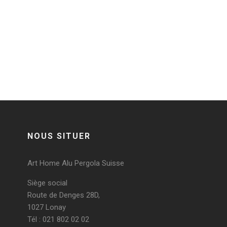
1 (4)
Post a comment
Vous devez
vous connecter
pour publier un
commentaire.
NOUS SITUER
Art Home Alu Pergola Suisse
Siège social
Route de Denges 28D,
1027 Lonay
Tél : 021 802 02 02