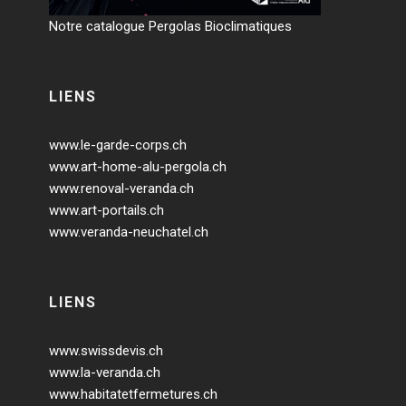
Notre catalogue Pergolas Bioclimatiques
LIENS
www.le-garde-corps.ch
www.art-home-alu-pergola.ch
www.renoval-veranda.ch
www.art-portails.ch
www.veranda-neuchatel.ch
LIENS
www.swissdevis.ch
www.la-veranda.ch
www.habitatetfermetures.ch