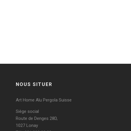
0 comments on 2018-01-21_184159
Post a comment
Vous devez
vous connecter
pour publier un
commentaire.
NOUS SITUER
Art Home Alu Pergola Suisse
Siège social
Route de Denges 28D,
1027 Lonay