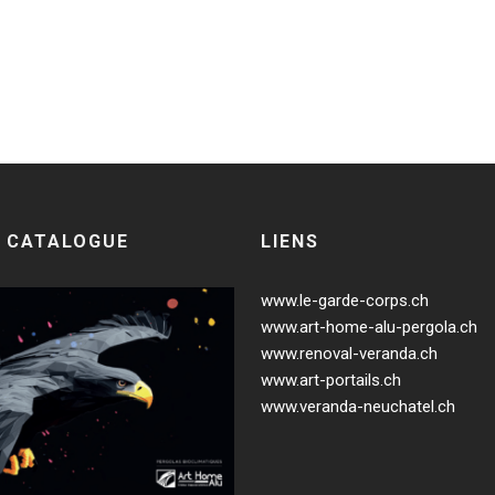
.
 CATALOGUE
LIENS
www.le-garde-corps.ch
www.art-home-alu-pergola.ch
www.renoval-veranda.ch
www.art-portails.ch
www.veranda-neuchatel.ch