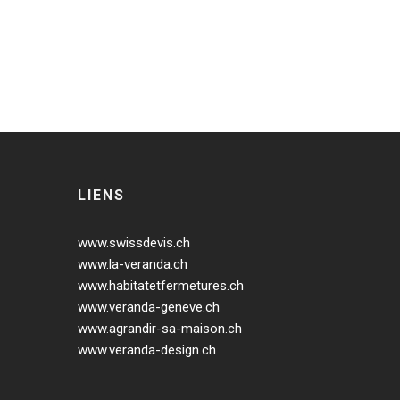
LIENS
www.swissdevis.ch
www.la-veranda.ch
www.habitatetfermetures.ch
www.veranda-geneve.ch
www.agrandir-sa-maison.ch
www.veranda-design.ch