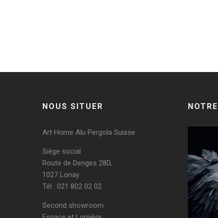
Post a comment
Vous devez
vous connecter
pour publier un commentaire
NOUS SITUER
NOTRE
Art Home Alu Pergola Suisse
Siège social
Route de Denges 28D,
1027 Lonay
Tél : 021 802 02 02
Second showroom
Espace et Lumière