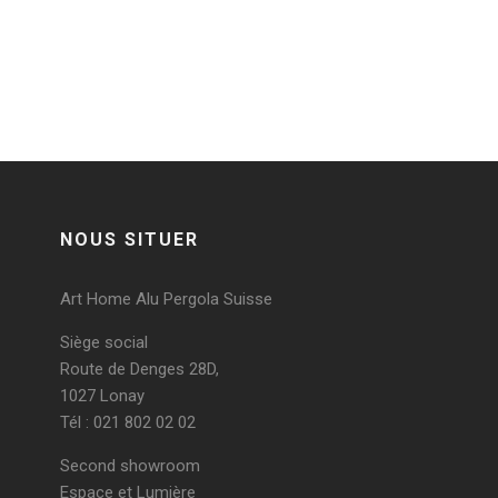
Post a comment
Vous devez
vous connecter
pour publier un
commentaire.
NOUS SITUER
Art Home Alu Pergola Suisse
Siège social
Route de Denges 28D,
1027 Lonay
Tél : 021 802 02 02
Second showroom
Espace et Lumière