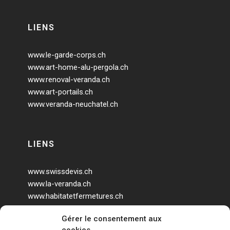
LIENS
www.le-garde-corps.ch
www.art-home-alu-pergola.ch
www.renoval-veranda.ch
www.art-portails.ch
www.veranda-neuchatel.ch
LIENS
www.swissdevis.ch
www.la-veranda.ch
www.habitatetfermetures.ch
www.veranda-geneve.ch
Gérer le consentement aux
www.agrandir-sa-maison.ch