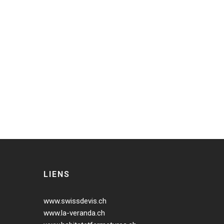
LIENS
www.swissdevis.ch
www.la-veranda.ch