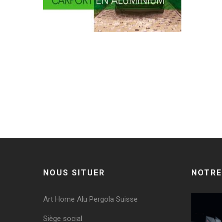
0 comments on 2018-02-08_095235
Post a comment
Vous devez
vous connecter
pour publier un commentaire
NOUS SITUER
NOTRE
Art Home Alu Pergola Suisse
Siège social