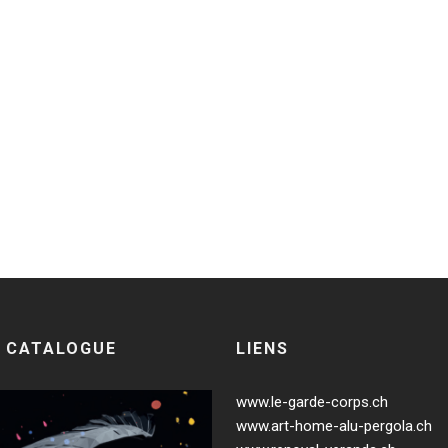
.
 CATALOGUE
LIENS
www.le-garde-corps.ch
www.art-home-alu-pergola.ch