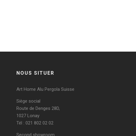
Post a comment
Vous devez
vous connecter
pour publier un
commentaire.
NOUS SITUER
Art Home Alu Pergola Suisse
Siège social
Route de Denges 28D,
1027 Lonay
Tél : 021 802 02 02
Second showroom