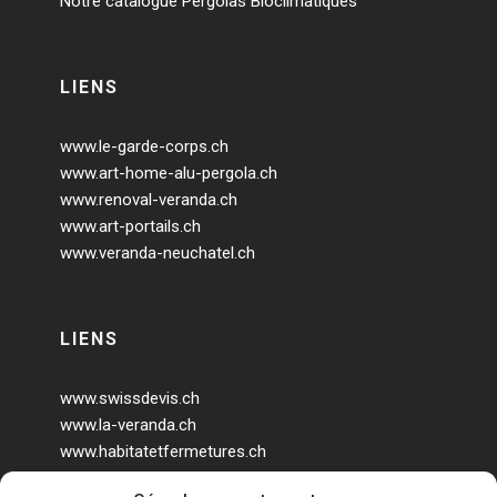
Notre catalogue Pergolas Bioclimatiques
LIENS
www.le-garde-corps.ch
www.art-home-alu-pergola.ch
www.renoval-veranda.ch
www.art-portails.ch
www.veranda-neuchatel.ch
LIENS
www.swissdevis.ch
www.la-veranda.ch
www.habitatetfermetures.ch
www.veranda-geneve.ch