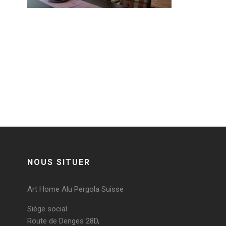
0 comments on 2018-02-01_113012
Post a comment
Vous devez
vous connecter
pour publier un
commentaire.
NOUS SITUER
Art Home Alu Pergola Suisse
Siège social
Route de Denges 28D,