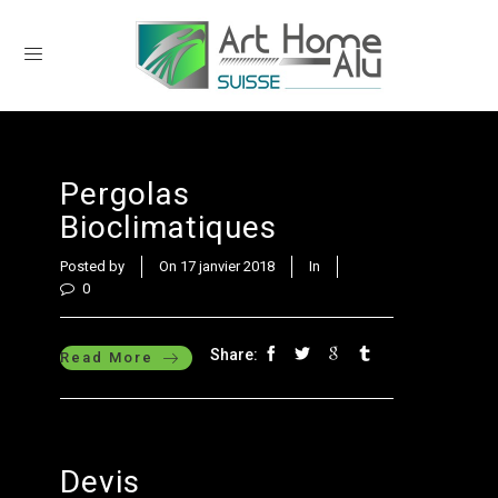
Pergolas
Bioclimatiques
Posted by
On 17 janvier 2018
In
0
Share:
Read More
Devis