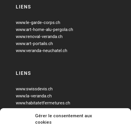
LIENS
www.le-garde-corps.ch
www.art-home-alu-pergola.ch
www.renoval-veranda.ch
www.art-portails.ch
www.veranda-neuchatel.ch
LIENS
www.swissdevis.ch
www.la-veranda.ch
www.habitatetfermetures.ch
www.veranda-geneve.ch
Gérer le consentement aux
www.agrandir-sa-maison.ch
cookies
www.veranda-design.ch