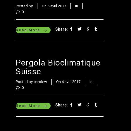
Posted by
On 5 avril 2017
In
0
Share:
Read More
Pergola Bioclimatique
Suisse
Posted by carolew
On 4 avril 2017
In
0
Share:
Read More