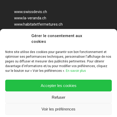
www.swissdevis.ch
www.la-veranda.ch
www.habitatetfermetures.ch
www.veranda-geneve.ch
Gérer le consentement aux
www.agrandir-sa-maison.ch
cookies
www.veranda-design.ch
Notre site utilise des cookies pour garantir son bon fonctionnement et
optimiser ses performances techniques, personnaliser l'affichage de nos
pages ou diffuser et mesurer des publicités pertinentes. Pour obtenir
davantage d'informations et/ou pour modifier vos préférences, cliquez
sur le bouton sur « Voir les préférences ».
En savoir plus
Accepter les cookies
ART HOLDING @ 2020
Refuser
Voir les préférences