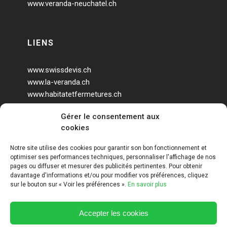
www.veranda-neuchatel.ch
LIENS
www.swissdevis.ch
www.la-veranda.ch
www.habitatetfermetures.ch
www.veranda-geneve.ch
Gérer le consentement aux
www.agrandir-sa-maison.ch
cookies
www.veranda-design.ch
Notre site utilise des cookies pour garantir son bon fonctionnement et
optimiser ses performances techniques, personnaliser l'affichage de nos
pages ou diffuser et mesurer des publicités pertinentes. Pour obtenir
davantage d'informations et/ou pour modifier vos préférences, cliquez
sur le bouton sur « Voir les préférences ».
En savoir plus
Accepter les cookies
ART HOLDING @ 2020