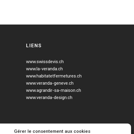
LIENS
www.swissdevis.ch
www.la-veranda.ch
www.habitatetfermetures.ch
www.veranda-geneve.ch
www.agrandir-sa-maison.ch
www.veranda-design.ch
Gérer le consentement aux cookies