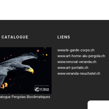
 CATALOGUE
LIENS
www.le-garde-corps.ch
www.art-home-alu-pergola.ch
www.renoval-veranda.ch
www.art-portails.ch
www.veranda-neuchatel.ch
alogue Pergolas Bioclimatiques