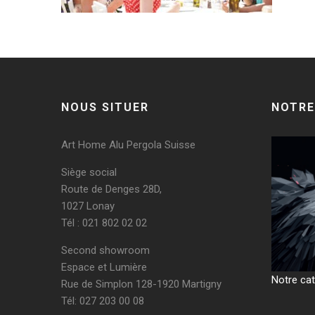
NOUS SITUER
NOTRE
Art Home Alu Pergola Suisse
Siège social
Route de Denges 28D,
1027 Lonay
Tél : 021 802 02 02
Second showroom
Espace et Lumière
Notre cat
Rue de Simplon 128-1920 Martigny
Tél: 027 203 00 08